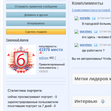
Комплименты
Отправить приватное сообщение
3 комплиментов в гостевой 
Добавить в друзья
mirielle
(отвечае
Игнорировать
В городской больни
gurvinec
(отвеча
Сделать подарок
кто здесь - человек 
Городской форум
gurvinec
(отвеча
популярность:
41976 место
где работаете ?
-4 ↓
рейтинг
402
?
Вы не авторизованы! Чтоб
Привилегированный
пользователь
6
уровня
Метки лидеров
Статистика портрета:
сейчас просматривают портрет - 0
Интервью
зарегистрированные пользователи
посетившие портрет за 7 дней - 0