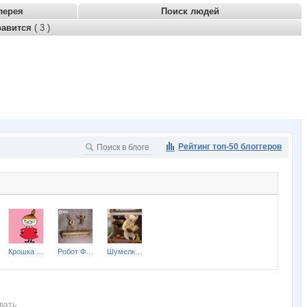
лерея
Поиск людей
равится
( 3 )
Рейтинг топ-50 блоггеров
Крошка Мю
Робот Форума
Шумелка Мышь
вать