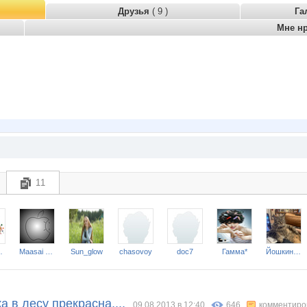
Друзья
( 9 )
Га
Мне н
11
oman
Maasai Mara
Sun_glow
chasovoy
doc7
Гамма*
Йошкин кот!
а в лесу прекрасна,...
09.08.2013 в 12:40
646
комментиро