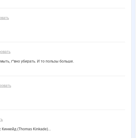
овать
ровать
мыть, г*вно убирать. И то пользы больше.
ровать
ть
 Кинкейд (Thomas Kinkade)...