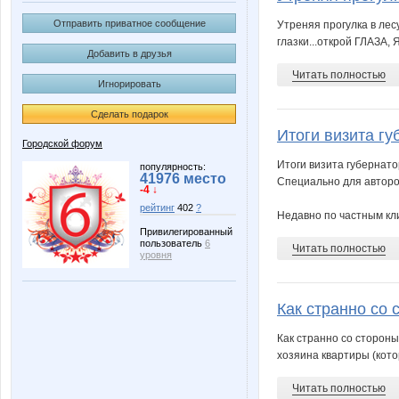
Отправить приватное сообщение
Утреняя прогулка в лес
глазки...открой ГЛАЗА, 
Добавить в друзья
Читать полностью
Игнорировать
Сделать подарок
Итоги визита гу
Городской форум
Итоги визита губернат
популярность:
41976 место
Специально для автор
-4 ↓
рейтинг
402
?
Недавно по частным кл
Привилегированный
пользователь
6
Читать полностью
уровня
Как странно со 
Как странно со сторон
хозяина квартиры (кото
Читать полностью