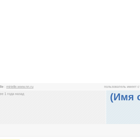
lle
:
mirielle.www.nn.ru
пользователь имеет 
(Имя 
е 1 года назад