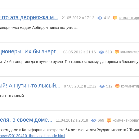
что эта дворняжка м...
21.05.2012 в 17:12
418
комментир
а дворняжка мадам Арбидол пинка получила.
ионеры. Их бы энерг...
08.05.2012 в 21:16
613
комменти
 Их бы энергию да в нужное русло. По тряпке каждому, да горшки в больницу 
ый! А Путин-то лысый...
07.05.2012 в 12:12
512
комменти
тин-то лысый...
еля, в своем доме...
11.04.2012 в 20:18
669
комментирова
 своем доме в Калифорнии в возрасте 54 лет скончался ?художник света? Томас
artnews/20120410_thomas_kinkade.html