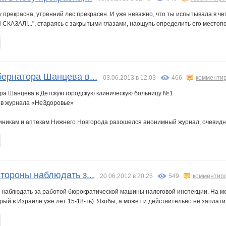
у прекрасна, утренний лес прекрасен. И уже неважно, что ты испытывала в ч
Я СКАЗАЛ!...", стараясь с закрытыми глазами, наощупь определить его местопо
бернатора Шанцева в...
03.06.2013 в 12:03
466
комменти
ора Шанцева в Детскую городскую клиническую больницу №1
ов журнала «НеЗдоровье»
иникам и аптекам Нижнего Новгорода разошелся анонимный журнал, очевидно,
стороны наблюдать з...
20.06.2012 в 20:25
549
комментир
ы наблюдать за работой бюрократической машины налоговой инспекции. На мо
рый в Израиле уже лет 15-18-ть). Якобы, а может и действительно не заплатил 