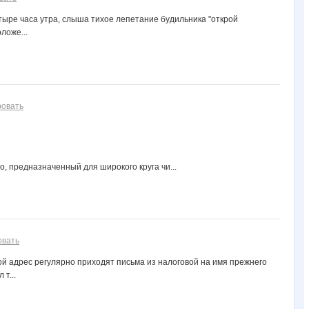
етыре часа утра, слыша тихое лепетание будильника "открой
ложе...
ровать
 предназначенный для широкого круга чи...
овать
й адрес регулярно приходят письма из налоговой на имя прежнего
т...