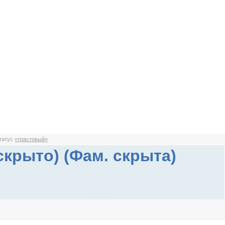
статус
«трастовый»
скрыто) (Фам. скрыта)