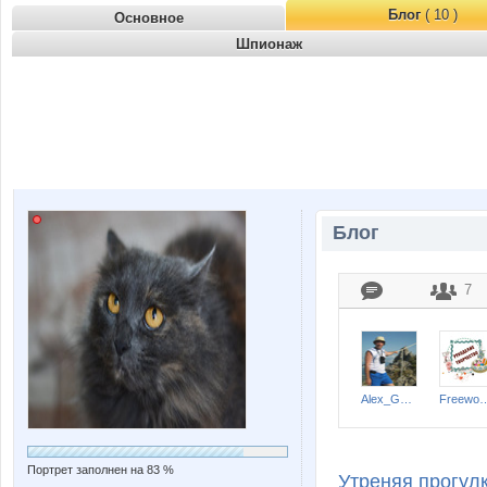
Блог
( 10 )
Основное
Шпионаж
Блог
7
Alex_Gepner
Freew
Портрет заполнен на 83 %
Утреняя прогулк