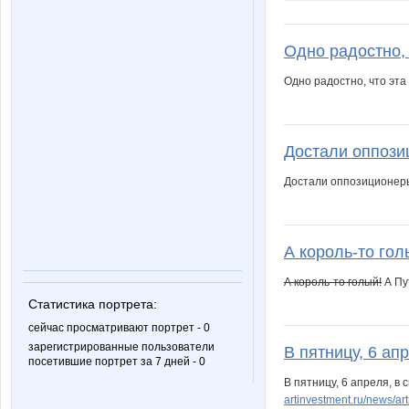
Одно радостно, 
Одно радостно, что эт
Достали оппозиц
Достали оппозиционеры.
А король-то гол
А король-то голый!
А Пу
Статистика портрета:
сейчас просматривают портрет - 0
зарегистрированные пользователи
В пятницу, 6 апр
посетившие портрет за 7 дней - 0
В пятницу, 6 апреля, в
artinvestment.ru/news/