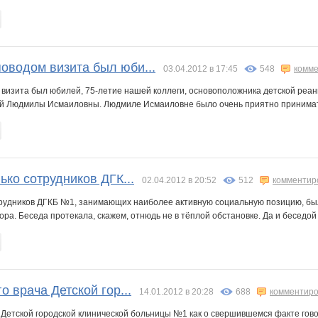
водом визита был юби...
03.04.2012 в 17:45
548
комме
изита был юбилей, 75-летие нашей коллеги, основоположника детской реа
 Людмилы Исмаиловны. Людмиле Исмаиловне было очень приятно принимать
ько сотрудников ДГК...
02.04.2012 в 20:52
512
комментир
трудников ДГКБ №1, занимающих наиболее активную социальную позицию, бы
ора. Беседа протекала, скажем, отнюдь не в тёплой обстановке. Да и беседой т
о врача Детской гор...
14.01.2012 в 20:28
688
комментиро
 Детской городской клинической больницы №1 как о свершившемся факте гово